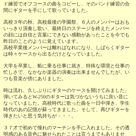
ド練習でオフコースの曲をコピーし、そのバンド練習の合
間にギターを手にして歌っていました。
高校３年の秋、高校最後の学園祭、６人のメンバーはおも
いっきり演奏し歌い、最終日のステージを終えたメンバー
の顔には自信と言葉にできない感動があったことを今でも
昨日のことのように覚えています。
高校卒業後メンバーは離ればなれになり、しばらくギター
は時々ケースから出るだけとなっていました。
大学を卒業し、船に乗る仕事に就き、特殊な環境と仕事の
忙しさで、なかなか楽器の演奏は出来ませんでしたが、い
つも音楽が傍にありました。
時は流れ、久しぶりにギターのケースを開けてみました。
弾いてみるとW-250のギターは気づかないうちに良い音に
なっていました。高校時代に歌った曲を一日中弾き、学生
時代のあの記憶が蘇ってきました。そして、再びギターを
弾きたいと思う気持ちが・・・。
３７才で初めて憧れのマーチンを手に入れました。その透
明感のある音色に魅せられたことは言うまでもありませ