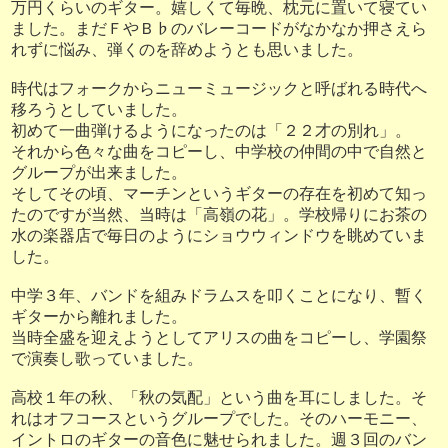
万円くらいのギター。嬉しくて毎晩、枕元に置いて寝てい
ました。まだＦやＢ♭のバレーコードがなかなか押さえら
れずに悩み、弾くのを辞めようとも思いました。
時代はフォークからニューミュージックと呼ばれる時代へ
移ろうとしていました。
初めて一曲弾けるようになったのは「２２才の別れ」。
それから色々な曲をコピーし、中学校の仲間の中で自然と
グループが出来ました。
そしてその頃、マーチンというギターの存在を初めて知っ
たのですが当然、当時は「高嶺の花」。学校帰りにお茶の
水の楽器店で毎日のようにショウウィンドウを眺めていま
した。
中学３年、バンドを組みドラムスを叩くことになり、暫く
ギターから離れました。
当時全盛を迎えようとしてアリスの曲をコピーし、学園祭
で演奏し歌っていました。
高校１年の秋、「秋の気配」という曲を耳にしました。そ
れはオフコースというグループでした。そのハーモニー、
イントロのギターの音色に魅せられました。週３回のバン