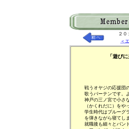
２０
＜
「遊びに
戦うオヤジの応援団
歌うバーテンです。
神戸の三ノ宮で小さ
（かくれだに）をや
学生時代はブルーグ
を弾きながら寝てし
就職後も細々とバン