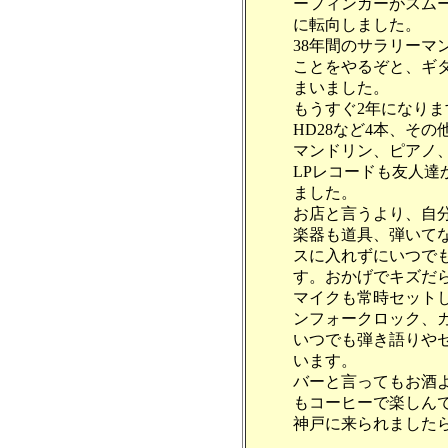
ーフィンガーがスム
に転向しました。
38年間のサラリーマ
ことをやるぞと、ギ
まいました。
もうすぐ2年になり
HD28など4本、そ
マンドリン、ピアノ
LPレコードも友人達
ました。
お店と言うより、自
楽器も道具、弾いて
スに入れずにいつで
す。おかげでキズだらけ
マイクも常時セット
ンフォークロック、
いつでも弾き語りや
います。
バーと言ってもお酒
もコーヒーで楽しん
神戸に来られました