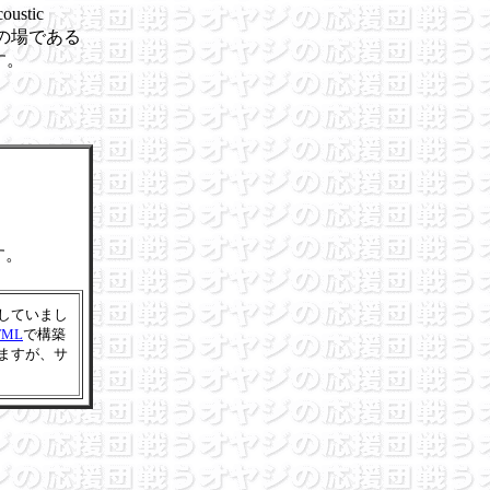
tic
流の場である
ます。
ます。
していまし
ML
で構築
ますが、サ
》