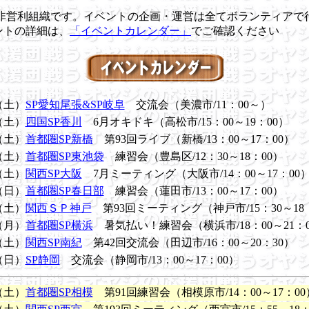
非営利組織です。イベントの企画・運営は全てボランティアで
ントの詳細は、
「イベントカレンダー」
でご確認ください
（土）
SP愛知尾張&SP岐阜
交流会（美濃市/11：00～）
（土）
四国SP香川
6月オキドキ（高松市/15：00～19：00）
（土）
首都圏SP新橋
第93回ライブ（新橋/13：00～17：00）
（土）
首都圏SP東池袋
練習会（豊島区/12：30～18：00）
（土）
関西SP大阪
7月ミーティング（大阪市/14：00～17：00
（日）
首都圏SP春日部
練習会（蓮田市/13：00～17：00）
（土）
関西ＳＰ神戸
第93回ミーティング（神戸市/15：30～18
（月）
首都圏SP横浜
暑気払い！練習会（横浜市/18：00～21：0
（土）
関西SP南紀
第42回交流会（田辺市/16：00～20：30）
（日）
SP静岡
交流会（静岡市/13：00～17：00）
（土）
首都圏SP相模
第91回練習会（相模原市/14：00～17：00