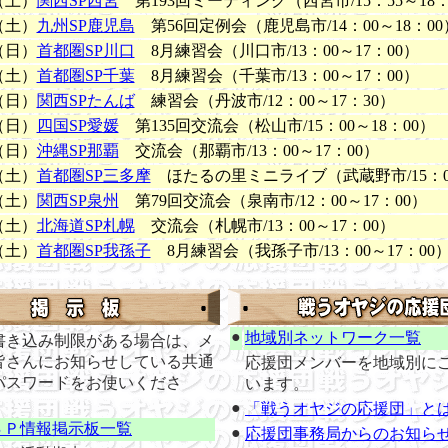
（土）
関西SP西宮
第193回ミーティング（西宮市/15：55～18：
（土）
九州SP鹿児島
第56回定例会（鹿児島市/14：00～18：00
（日）
首都圏SP川口
8月練習会（川口市/13：00～17：00）
（土）
首都圏SP千葉
8月練習会（千葉市/13：00～17：00）
（日）
関西SPたんば
練習会（丹波市/12：00～17：30）
（日）
四国SP愛媛
第135回交流会（松山市/15：00～18：00）
（日）
沖縄SP那覇
交流会（那覇市/13：00～17：00）
（土）
首都圏SP三多摩
ほたるの里ミニライブ（武蔵野市/15：0
（土）
関西SP泉州
第79回交流会（泉南市/12：00～17：00）
（土）
北海道SP札幌
交流会（札幌市/13：00～17：00）
（土）
首都圏SP我孫子
8月練習会（我孫子市/13：00～17：00
●
地域別ネットワーク一覧
書き込み制限がある場合は、メ
皆さんにお知らせしている共通
応援団メンバーを地域別に
パスワードをお使いくださ
います。
●
「戦うオヤジの応援団」と
ＳＰ情報掲示板一覧
●
応援団事務局からのお知ら