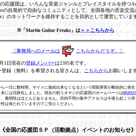
の応援団は、いろんな音楽ジャンルとプレイスタイルを持つAcous
 Playersの自発的で自由なコミュニティとして、全国各地の音楽交
ace）のネットワークを維持することを目的として運営してい
※「Martin Guitar Freaks」は
＞＞こちらから
〔事務局へのメールは
こちらからどうぞ。〕
年8月1日現在の
登録メンバー
は2395名です。
ー登録（無料）を希望される皆さんは、
こちらから
お願いし
から一日に数時間、サイトに接続出来なくなるという閲覧障害が断続的に発生
月末には沈静化しました。現在の戦うオヤジの応援団のホームページは
静的HT
り、脆弱性はほとんどありません。目的不明の集中アクセスは今後も起こり得
全性は保たれていますのでご安心ください。
《全国の応援団ＳＰ（活動拠点）イベントのお知らせ