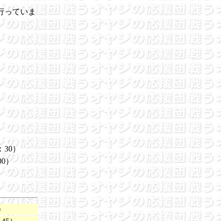
行っていま
）
：30）
0）
）