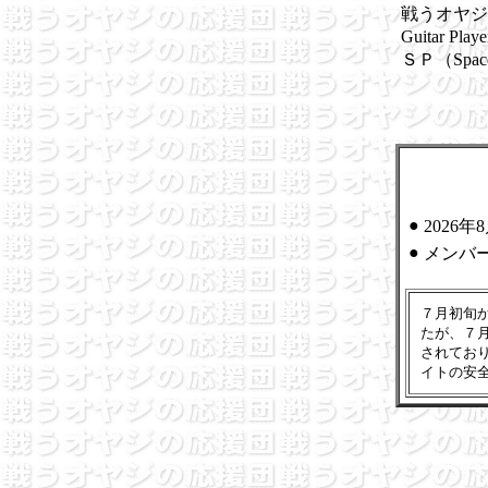
戦うオヤジ
Guitar
ＳＰ（Sp
●
2026
●
メンバ
７月初旬
たが、７
されてお
イトの安