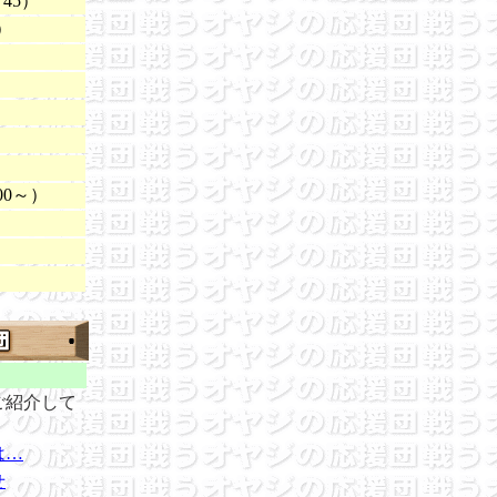
45）
）
0～）
）
ご紹介して
は…
せ